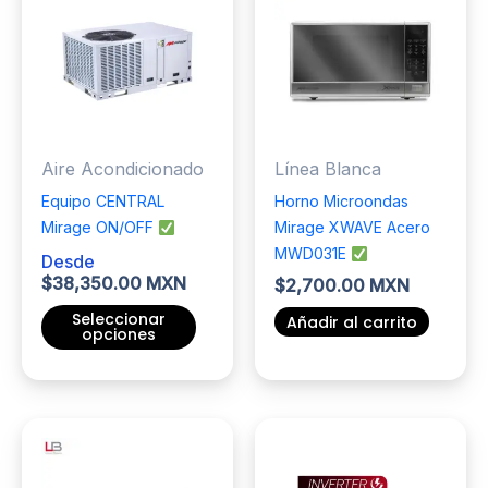
variantes.
Las
opciones
se
pueden
elegir
Aire Acondicionado
Línea Blanca
en
la
Equipo CENTRAL
Horno Microondas
página
Mirage ON/OFF
Mirage XWAVE Acero
de
MWD031E
Desde
producto
$
38,350.00 MXN
$
2,700.00 MXN
Seleccionar
Añadir al carrito
opciones
Este
producto
tiene
múltiples
variantes.