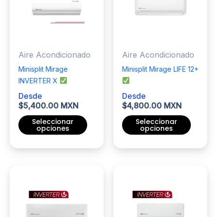
opciones
se
pueden
elegir
Aire Acondicionado
Aire Acondicionado
en
la
Minisplit Mirage
Minisplit Mirage LIFE 12+
página
INVERTER X
de
Desde
Desde
producto
$
5,400.00 MXN
$
4,800.00 MXN
Seleccionar
Seleccionar
opciones
opciones
Este
Este
producto
producto
tiene
tiene
múltiples
múltiples
variantes.
variantes.
Las
Las
opciones
opciones