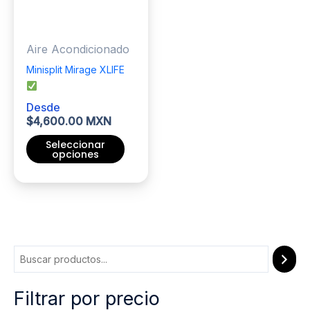
elegir
pueden
en
elegir
Aire Acondicionado
la
en
página
la
Minisplit Mirage XLIFE
de
página
producto
de
Desde
producto
$
4,600.00 MXN
Seleccionar
opciones
Este
producto
tiene
múltiples
variantes.
Las
opciones
Filtrar por precio
se