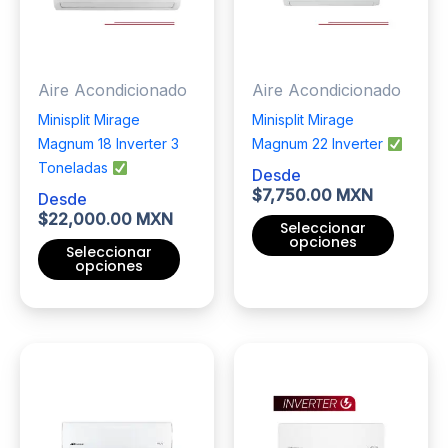
se
se
pueden
pueden
elegir
elegir
Aire Acondicionado
Aire Acondicionado
en
en
la
la
Minisplit Mirage
Minisplit Mirage
página
página
Magnum 18 Inverter 3
Magnum 22 Inverter
de
de
Toneladas
Desde
producto
producto
$
7,750.00 MXN
Desde
$
22,000.00 MXN
Seleccionar
opciones
Seleccionar
opciones
Este
Este
producto
producto
tiene
tiene
múltiples
múltiples
variantes.
variantes.
Las
Las
opciones
opciones
se