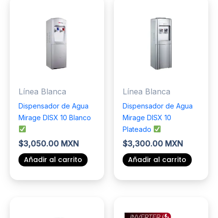
múltiples
Las
variantes.
opciones
Las
se
opciones
pueden
se
elegir
pueden
en
elegir
la
Línea Blanca
Línea Blanca
en
página
la
de
Dispensador de Agua
Dispensador de Agua
página
producto
Mirage DISX 10 Blanco
Mirage DISX 10
de
Plateado
producto
$
3,050.00 MXN
$
3,300.00 MXN
Añadir al carrito
Añadir al carrito