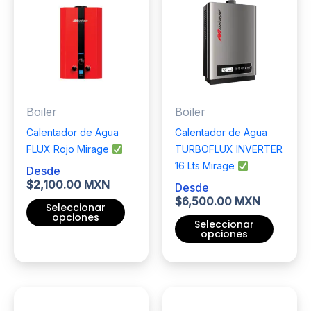
variantes.
Las
opciones
se
pueden
elegir
Boiler
Boiler
en
la
Calentador de Agua
Calentador de Agua
página
FLUX Rojo Mirage
TURBOFLUX INVERTER
de
16 Lts Mirage
Desde
producto
$
2,100.00 MXN
Desde
$
6,500.00 MXN
Seleccionar
opciones
Seleccionar
opciones
Este
producto
Este
tiene
producto
múltiples
tiene
variantes.
múltiples