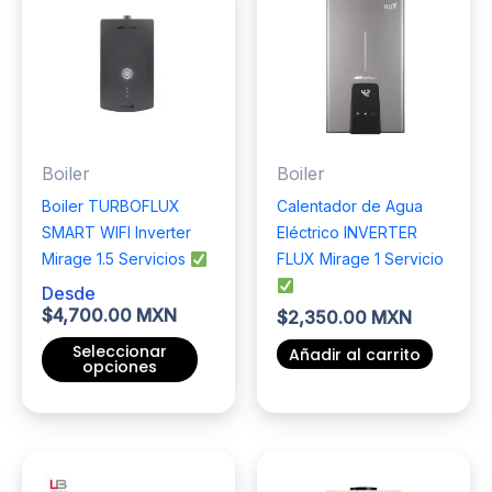
variantes.
Las
Las
opciones
opciones
se
se
pueden
pueden
elegir
elegir
en
Boiler
Boiler
en
la
la
página
Boiler TURBOFLUX
Calentador de Agua
página
de
SMART WIFI Inverter
Eléctrico INVERTER
de
producto
Mirage 1.5 Servicios
FLUX Mirage 1 Servicio
producto
Desde
$
4,700.00 MXN
$
2,350.00 MXN
Seleccionar
Añadir al carrito
opciones
Este
producto
tiene
múltiples