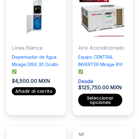
Línea Blanca
Aire Acondicionado
Dispensador de Agua
Equipo CENTRAL
Mirage DISX 30 Oculto
INVERTER Mirage RVI
$
4,500.00 MXN
Desde
$
125,750.00 MXN
Añadir al carrito
Seleccionar
opciones
Este
producto
tiene
múltiples