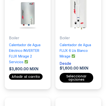
variantes.
Las
opciones
se
pueden
elegir
Boiler
Boiler
en
la
Calentador de Agua
Calentador de Agua
página
Eléctrico INVERTER
FLUX 6 Lts Blanco
de
FLUX Mirage 2
Mirage
producto
Servicios
Desde
$
1,600.00 MXN
$
3,800.00 MXN
Seleccionar
Añadir al carrito
opciones
Este
producto
tiene
múltiples