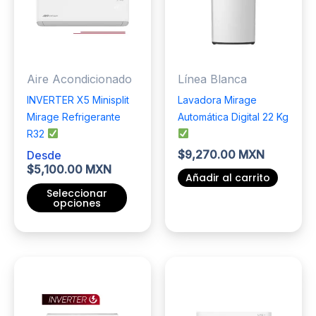
opciones
opciones
se
se
pueden
pueden
elegir
elegir
Aire Acondicionado
Línea Blanca
en
en
la
la
INVERTER X5 Minisplit
Lavadora Mirage
página
página
Mirage Refrigerante
Automática Digital 22 Kg
de
de
R32
producto
producto
$
9,270.00 MXN
Desde
$
5,100.00 MXN
Añadir al carrito
Seleccionar
opciones
Este
producto
tiene
múltiples
variantes.
Las