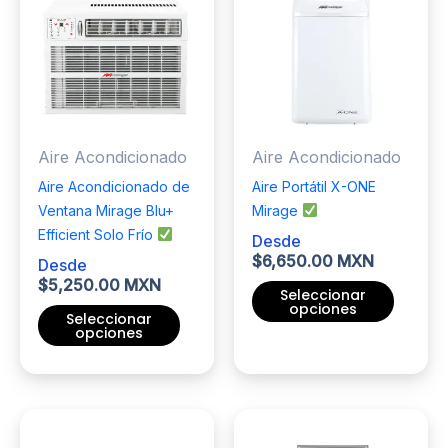
Aire Acondicionado
Aire Acondicionado
Aire Acondicionado de
Aire Portátil X-ONE
Ventana Mirage Blu+
Mirage
Efficient Solo Frío
Desde
$
6,650.00 MXN
Desde
$
5,250.00 MXN
Seleccionar
opciones
Seleccionar
opciones
Este
Este
producto
producto
tiene
tiene
múltiples
múltiples
variantes.