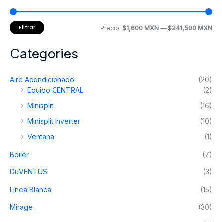
pueden
elegir
en
Filtrar
P
P
Precio:
$1,600 MXN
—
$241,500 MXN
la
r
r
página
Categories
e
e
de
producto
c
c
Aire Acondicionado
(20)
i
i
Equipo CENTRAL
(2)
o
o
Minisplit
(16)
m
m
Minisplit Inverter
(10)
í
á
Ventana
(1)
n
x
Boiler
(7)
i
i
m
m
DuVENTUS
(3)
o
o
Línea Blanca
(15)
Mirage
(30)