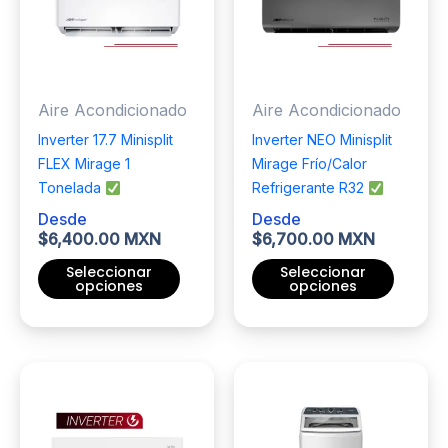
opciones
se
pueden
elegir
Aire Acondicionado
Aire Acondicionado
en
la
Inverter 17.7 Minisplit
Inverter NEO Minisplit
página
FLEX Mirage 1
Mirage Frío/Calor
de
Tonelada
Refrigerante R32
producto
Desde
Desde
$
6,400.00 MXN
$
6,700.00 MXN
Seleccionar
Seleccionar
opciones
opciones
Este
Este
producto
producto
tiene
tiene
múltiples
múltiples
variantes.
variantes.
Las
Las