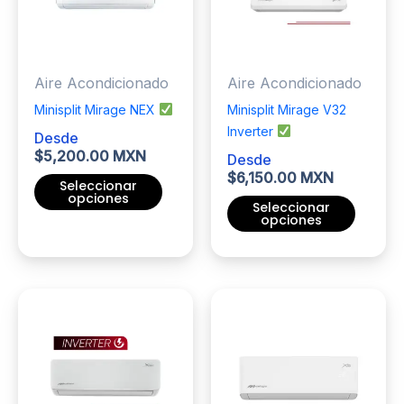
se
pueden
pueden
elegir
elegir
en
Aire Acondicionado
Aire Acondicionado
en
la
la
página
Minisplit Mirage NEX
Minisplit Mirage V32
página
de
Inverter
Desde
de
producto
$
5,200.00 MXN
Desde
producto
$
6,150.00 MXN
Seleccionar
opciones
Seleccionar
opciones
Este
producto
Este
tiene
producto
múltiples
tiene
variantes.
múltiples
Las
variantes.
opciones
Las
se
opciones
pueden
se