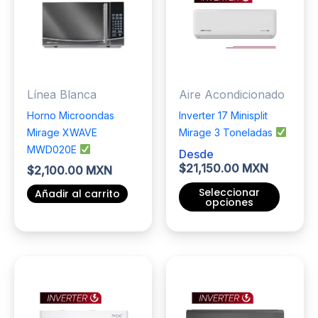
Las
opciones
se
pueden
elegir
Línea Blanca
Aire Acondicionado
en
la
Horno Microondas
Inverter 17 Minisplit
página
Mirage XWAVE
Mirage 3 Toneladas
de
MWD020E
Desde
producto
$
21,150.00 MXN
$
2,100.00 MXN
Seleccionar
Añadir al carrito
opciones
Este
producto
tiene
múltiples
variantes.
Las