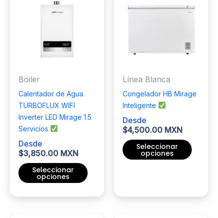
Las
variantes.
opciones
Las
se
opciones
pueden
se
elegir
pueden
en
elegir
Boiler
Línea Blanca
la
en
página
la
Calentador de Agua
Congelador HB Mirage
de
página
TURBOFLUX WIFI
Inteligente
producto
de
Inverter LED Mirage 1.5
Desde
producto
Servicios
$
4,500.00 MXN
Desde
Seleccionar
opciones
$
3,850.00 MXN
Seleccionar
Este
opciones
producto
Este
tiene
producto
múltiples
tiene
variantes.