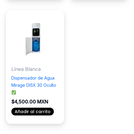
tiene
producto
múltiples
tiene
variantes.
múltiples
Las
variantes.
opciones
Las
se
opciones
pueden
se
elegir
pueden
en
elegir
Línea Blanca
la
en
página
la
Dispensador de Agua
de
página
Mirage DISX 30 Oculto
producto
de
producto
$
4,500.00 MXN
Añadir al carrito