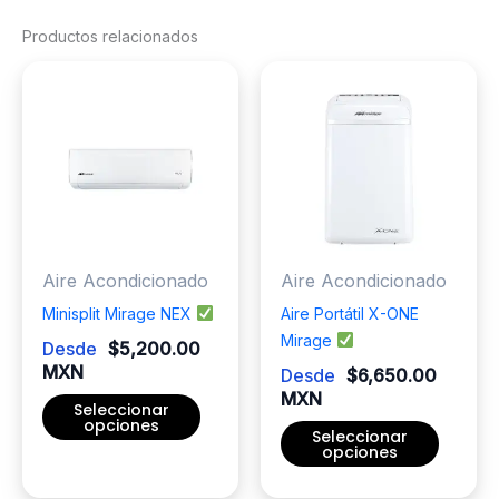
Productos relacionados
Aire Acondicionado
Aire Acondicionado
Minisplit Mirage NEX
Aire Portátil X-ONE
Mirage
Desde
$
5,200.00
MXN
Desde
$
6,650.00
MXN
Seleccionar
opciones
Seleccionar
opciones
Este
producto
Este