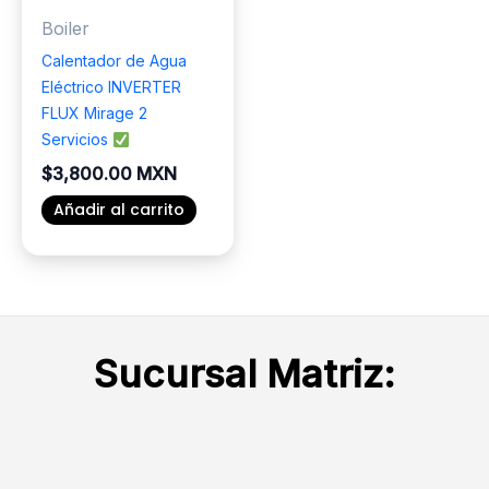
elegir
elegir
Boiler
en
en
la
la
Calentador de Agua
página
página
Eléctrico INVERTER
de
de
FLUX Mirage 2
producto
producto
Servicios
$
3,800.00 MXN
Añadir al carrito
Sucursal Matriz: