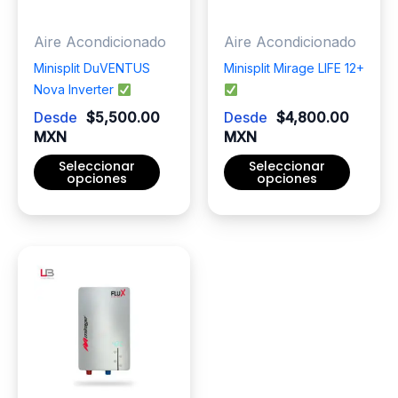
Aire Acondicionado
Aire Acondicionado
Minisplit DuVENTUS
Minisplit Mirage LIFE 12+
Nova Inverter
Desde
$
5,500.00
Desde
$
4,800.00
MXN
MXN
Seleccionar
Seleccionar
opciones
opciones
Este
Este
producto
producto
tiene
tiene
múltiples
múltiples
variantes.
variantes.
Las
Las
opciones
opciones
se
se
pueden
pueden