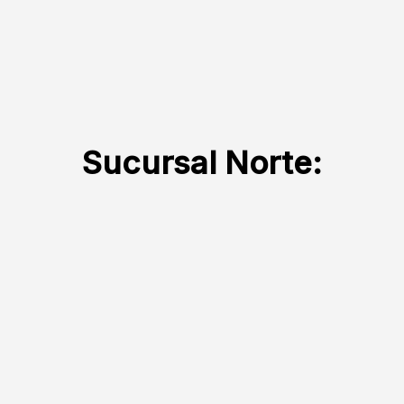
de
producto
Sucursal Norte: