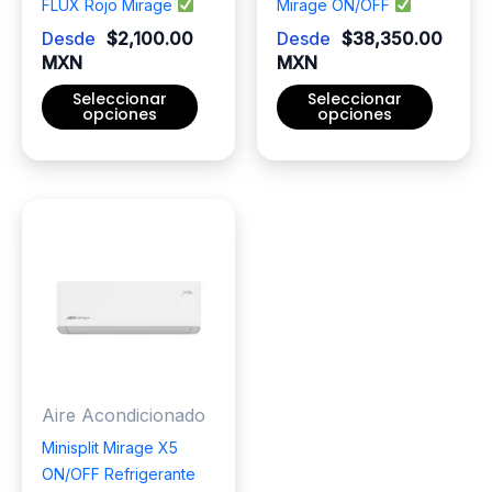
FLUX Rojo Mirage
Mirage ON/OFF
Desde
$
2,100.00
Desde
$
38,350.00
MXN
MXN
Seleccionar
Seleccionar
opciones
opciones
Este
Este
producto
producto
tiene
tiene
múltiples
múltiples
variantes.
variantes.
Las
Las
opciones
opciones
se
se
pueden
pueden
elegir
elegir
Aire Acondicionado
en
en
la
la
Minisplit Mirage X5
página
página
ON/OFF Refrigerante