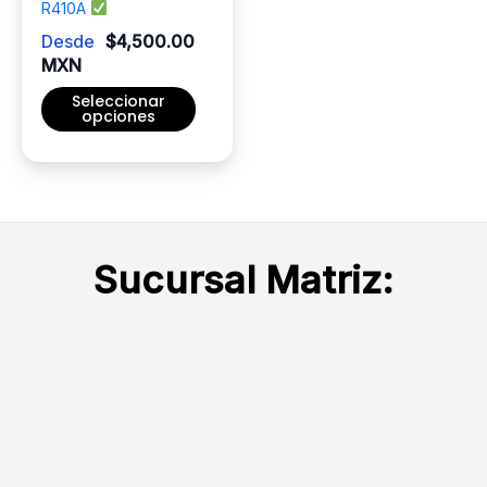
de
de
R410A
producto
producto
Desde
$
4,500.00
MXN
Seleccionar
opciones
Este
producto
tiene
múltiples
variantes.
Sucursal Matriz:
Las
opciones
se
pueden
elegir
en
la
página