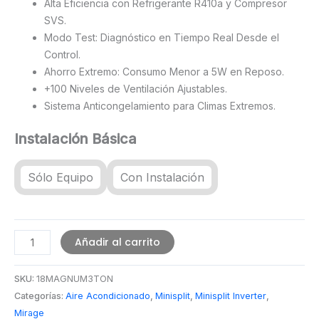
Alta Eficiencia con Refrigerante R410a y Compresor
SVS.
Modo Test: Diagnóstico en Tiempo Real Desde el
Control.
Ahorro Extremo: Consumo Menor a 5W en Reposo.
+100 Niveles de Ventilación Ajustables.
Sistema Anticongelamiento para Climas Extremos.
Instalación Básica
Sólo Equipo
Con Instalación
Minisplit
Añadir al carrito
Mirage
Magnum
SKU:
18MAGNUM3TON
18
Categorías:
Aire Acondicionado
,
Minisplit
,
Minisplit Inverter
,
Inverter
Mirage