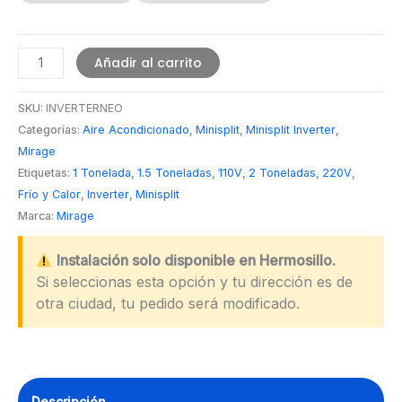
Inverter
Añadir al carrito
NEO
Minisplit
SKU:
INVERTERNEO
Mirage
Categorías:
Aire Acondicionado
,
Minisplit
,
Minisplit Inverter
,
Frío/Calor
Mirage
Refrigerante
Etiquetas:
1 Tonelada
,
1.5 Toneladas
,
110V
,
2 Toneladas
,
220V
,
R32
Frío y Calor
,
Inverter
,
Minisplit
Marca:
Mirage
cantidad
Instalación solo disponible en Hermosillo.
Si seleccionas esta opción y tu dirección es de
otra ciudad, tu pedido será modificado.
Descripción