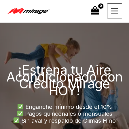
Ir
al
contenido
¡Estrena tu Aire
Acondicionado con
Crédito Mirage
HOY!
Enganche mínimo desde el 10%
Pagos quincenales o mensuales
Sin aval y respaldo de Climas Hmo