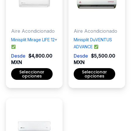
Aire Acondicionado
Aire Acondicionado
Minisplit Mirage LIFE 12+
Minisplit DuVENTUS
ADVANCE
Desde
$
4,800.00
Desde
$
5,500.00
MXN
MXN
Seleccionar
Seleccionar
opciones
opciones
Este
Este
producto
producto
tiene
tiene
múltiples
múltiples
variantes.
variantes.
Las
Las
opciones
opciones