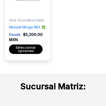
se
se
pueden
pueden
elegir
elegir
Aire Acondicionado
en
en
la
la
Minisplit Mirage NEX
página
página
Desde
$
5,200.00
de
de
MXN
producto
producto
Seleccionar
opciones
Este
producto
tiene
múltiples
variantes.
Sucursal Matriz:
Las
opciones
se
pueden