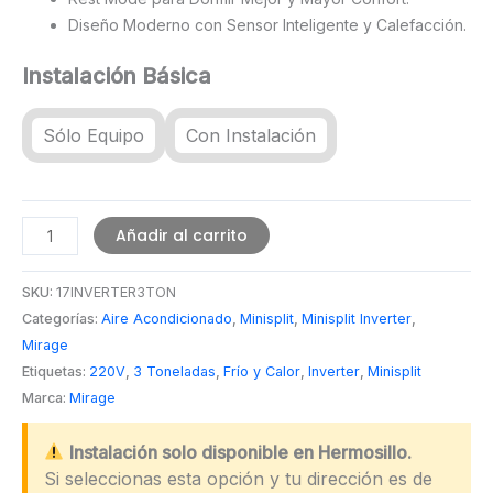
Diseño Moderno con Sensor Inteligente y Calefacción.
Instalación Básica
Sólo Equipo
Con Instalación
Inverter
Añadir al carrito
17
Minisplit
SKU:
17INVERTER3TON
Mirage
Categorías:
Aire Acondicionado
,
Minisplit
,
Minisplit Inverter
,
3
Mirage
Toneladas
Etiquetas:
220V
,
3 Toneladas
,
Frío y Calor
,
Inverter
,
Minisplit
Marca:
Mirage
cantidad
Instalación solo disponible en Hermosillo.
Si seleccionas esta opción y tu dirección es de