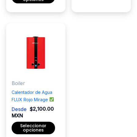
Este
Este
producto
producto
tiene
tiene
múltiples
múltiples
variantes.
variantes.
Las
Las
opciones
opciones
se
se
pueden
pueden
elegir
elegir
en
Boiler
en
la
la
página
Calentador de Agua
página
de
FLUX Rojo Mirage
de
producto
Desde
$
2,100.00
producto
MXN
Seleccionar
opciones