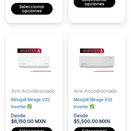
opciones
Seleccionar
opciones
Este
Este
producto
producto
tiene
tiene
múltiples
múltiples
variantes.
variantes.
Las
Las
opciones
opciones
se
se
pueden
pueden
elegir
elegir
en
Aire Acondicionado
Aire Acondicionado
en
la
la
página
Minisplit Mirage V32
Minisplit Mirage X32
página
de
Inverter
Inverter
de
producto
Desde
Desde
producto
$
6,150.00 MXN
$
5,500.00 MXN