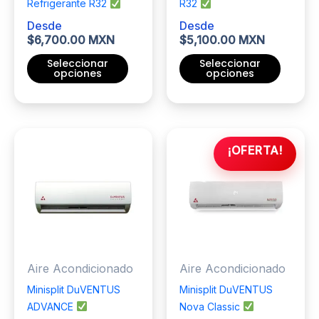
producto
de
Refrigerante R32
R32
producto
Desde
Desde
$
6,700.00 MXN
$
5,100.00 MXN
Seleccionar
Seleccionar
opciones
opciones
Este
Este
producto
producto
tiene
tiene
múltiples
múltiples
¡OFERTA!
variantes.
variantes.
Las
Las
opciones
opciones
se
se
pueden
pueden
elegir
elegir
Aire Acondicionado
Aire Acondicionado
en
en
la
la
Minisplit DuVENTUS
Minisplit DuVENTUS
página
página
ADVANCE
Nova Classic