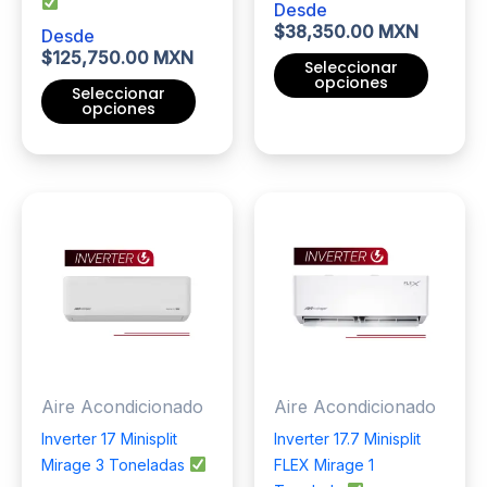
Desde
producto
$
38,350.00 MXN
Desde
$
125,750.00 MXN
Seleccionar
opciones
Seleccionar
opciones
Este
Este
producto
producto
tiene
tiene
múltiples
múltiples
variantes.
variantes.
Las
Las
opciones
opciones
se
se
pueden
pueden
elegir
elegir
en
Aire Acondicionado
Aire Acondicionado
en
la
la
página
Inverter 17 Minisplit
Inverter 17.7 Minisplit
página
de
Mirage 3 Toneladas
FLEX Mirage 1
de
producto