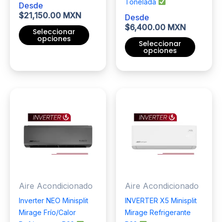
Tonelada
Desde
producto
$
21,150.00 MXN
Desde
$
6,400.00 MXN
Seleccionar
opciones
Seleccionar
opciones
Este
producto
Este
tiene
producto
múltiples
tiene
variantes.
múltiples
Las
variantes.
opciones
Las
se
opciones
pueden
se
elegir
pueden
en
elegir
Aire Acondicionado
Aire Acondicionado
la
en
página
la
Inverter NEO Minisplit
INVERTER X5 Minisplit
de
página
Mirage Frío/Calor
Mirage Refrigerante