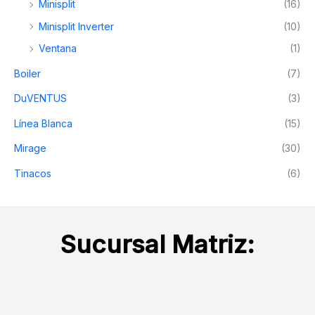
Minisplit
(16)
m
m
Minisplit Inverter
(10)
í
á
Ventana
(1)
n
x
Boiler
(7)
i
i
m
m
DuVENTUS
(3)
o
o
Línea Blanca
(15)
Mirage
(30)
Tinacos
(6)
Sucursal Matriz: