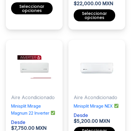
$
22,000.00 MXN
Seleccionar
opciones
Seleccionar
opciones
Este
producto
Este
tiene
producto
múltiples
tiene
variantes.
múltiples
Las
variantes.
opciones
Las
se
opciones
pueden
se
elegir
pueden
en
elegir
Aire Acondicionado
Aire Acondicionado
la
en
página
la
Minisplit Mirage
Minisplit Mirage NEX
de
página
Magnum 22 Inverter
Desde
producto
de
$
5,200.00 MXN
Desde
producto
$
7,750.00 MXN
Seleccionar