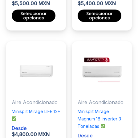
producto
producto
$
5,500.00 MXN
$
5,400.00 MXN
Seleccionar
Seleccionar
opciones
opciones
Este
Este
producto
producto
tiene
tiene
múltiples
múltiples
variantes.
variantes.
Las
Las
opciones
opciones
se
se
pueden
pueden
elegir
elegir
Aire Acondicionado
Aire Acondicionado
en
en
la
la
Minisplit Mirage LIFE 12+
Minisplit Mirage
página
página
Magnum 18 Inverter 3
de
de
Toneladas
Desde
producto
producto
$
4,800.00 MXN
Desde