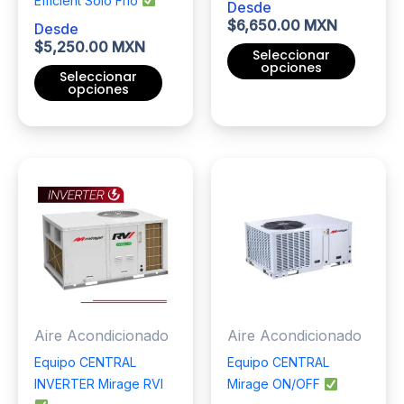
Efficient Solo Frío
Desde
$
6,650.00 MXN
Desde
$
5,250.00 MXN
Seleccionar
opciones
Seleccionar
opciones
Este
Este
producto
producto
tiene
tiene
múltiples
múltiples
variantes.
variantes.
Las
Las
opciones
opciones
se
se
pueden
pueden
elegir
elegir
en
Aire Acondicionado
Aire Acondicionado
en
la
la
página
Equipo CENTRAL
Equipo CENTRAL
página
de
INVERTER Mirage RVI
Mirage ON/OFF
de
producto