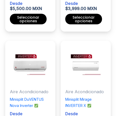
de
de
Desde
Desde
producto
producto
$
5,500.00 MXN
$
3,999.00 MXN
Seleccionar
Seleccionar
opciones
opciones
Este
Este
producto
producto
tiene
tiene
múltiples
múltiples
variantes.
variantes.
Las
Las
opciones
opciones
se
se
pueden
pueden
elegir
elegir
Aire Acondicionado
Aire Acondicionado
en
en
la
la
Minisplit DuVENTUS
Minisplit Mirage
página
página
Nova Inverter
INVERTER X
de
de
Desde
Desde