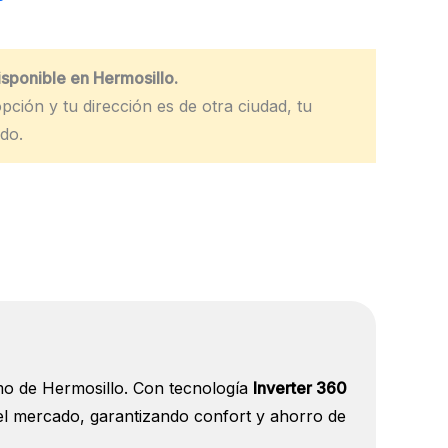
disponible en Hermosillo.
pción y tu dirección es de otra ciudad, tu
do.
emo de Hermosillo. Con tecnología
Inverter 360
l mercado, garantizando confort y ahorro de