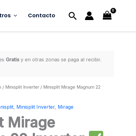
Buscar
tros
Contacto
 es
Gratis
y en otras zonas se paga al recibir.
o
/
Minisplit Inverter
/ Minisplit Mirage Magnum 22
nisplit
,
Minisplit Inverter
,
Mirage
it Mirage