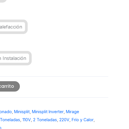
alefacción
 Instalación
carrito
ionado
,
Minisplit
,
Minisplit Inverter
,
Mirage
 Toneladas
,
110V
,
2 Toneladas
,
220V
,
Frío y Calor
,
o