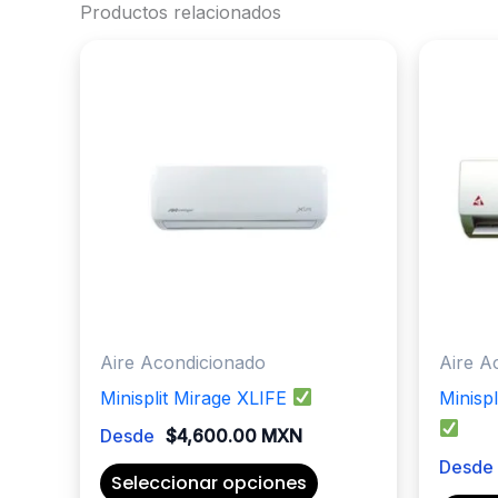
Productos relacionados
Aire Acondicionado
Aire A
Minisplit Mirage XLIFE
Minis
Desde
$
4,600.00 MXN
Desde
Este
Seleccionar opciones