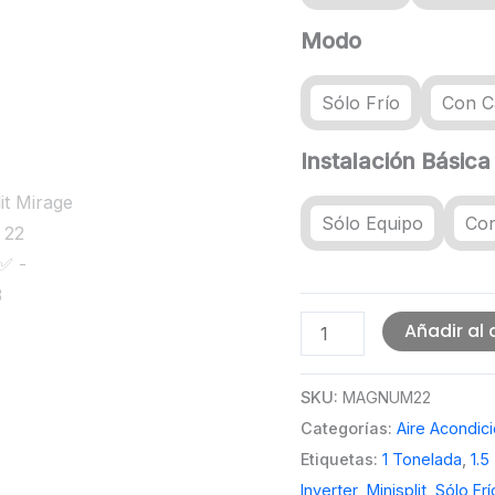
Modo
Sólo Frío
Con C
Instalación Básica
Sólo Equipo
Con
Minisplit
Añadir al 
Mirage
Magnum
SKU:
MAGNUM22
22
Categorías:
Aire Acondic
Inverter
Etiquetas:
1 Tonelada
,
1.5
Inverter
,
Minisplit
,
Sólo Frí