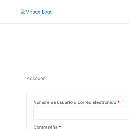
Ir
al
contenido
Acceder
Obli
Nombre de usuario o correo electrónico
*
Obligatorio
Contraseña
*