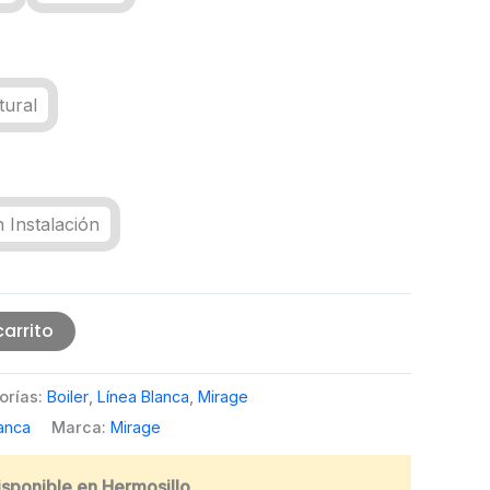
tural
 Instalación
carrito
orías:
Boiler
,
Línea Blanca
,
Mirage
anca
Marca:
Mirage
disponible en Hermosillo.