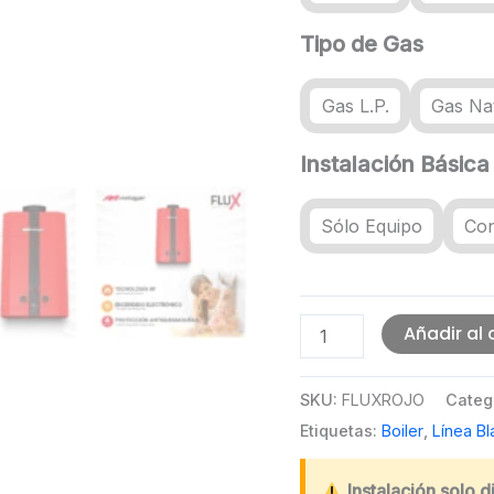
Tipo de Gas
Gas L.P.
Gas Na
Instalación Básica
Sólo Equipo
Con
Calentador
Añadir al 
de
Agua
SKU:
FLUXROJO
Categ
FLUX
Etiquetas:
Boiler
,
Línea Bl
Rojo
Mirage
Instalación solo 