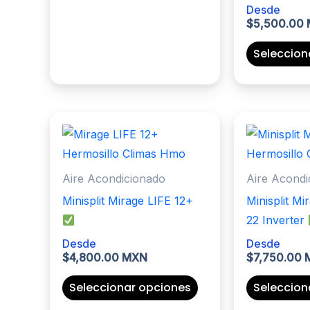
Desde
variantes.
$
5,500.00
Las
Seleccion
opciones
se
pueden
elegir
en
la
página
Aire Acondicionado
Aire Acondi
de
Minisplit Mirage LIFE 12+
Minisplit M
producto
22 Inverter
Desde
Desde
$
4,800.00 MXN
$
7,750.00
Este
Seleccionar opciones
Seleccion
producto