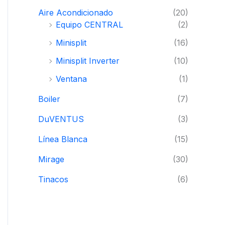
i
i
Aire Acondicionado
(20)
o
o
Equipo CENTRAL
(2)
m
m
Minisplit
(16)
í
á
Minisplit Inverter
(10)
n
x
Ventana
(1)
i
i
Boiler
(7)
m
m
DuVENTUS
(3)
o
o
Línea Blanca
(15)
Mirage
(30)
Tinacos
(6)