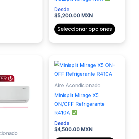
producto
producto
tiene
Desde
múltiples
$
5,200.00 MXN
variantes.
Este
Seleccionar opciones
Las
producto
opciones
tiene
se
múltiples
pueden
variantes.
elegir
Las
en
opciones
la
Aire Acondicionado
se
página
pueden
Minisplit Mirage X5
de
elegir
ON/OFF Refrigerante
producto
en
R410A
la
Desde
$
4,500.00 MXN
página
cionado
de
Este