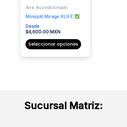
Aire Acondicionado
Minisplit Mirage XLIFE
Desde
$
4,600.00 MXN
Este
Seleccionar opciones
producto
tiene
múltiples
variantes.
Las
opciones
se
Sucursal Matriz:
pueden
elegir
en