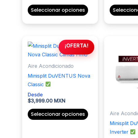
Este
Seleccionar opciones
Seleccion
producto
tiene
múltiples
variantes.
¡OFERTA!
Las
opciones
Aire Acondicionado
se
pueden
Minisplit DuVENTUS Nova
elegir
Classic
en
Desde
$
3,999.00 MXN
la
página
Este
Aire Acondi
Seleccionar opciones
de
producto
Minisplit 
producto
tiene
Inverter
múltiples