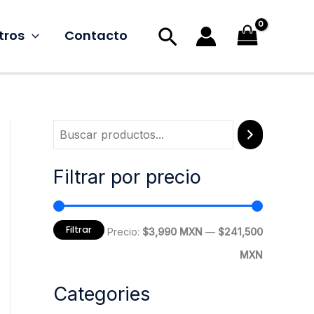
Buscar
tros
Contacto
Filtrar por precio
Filtrar
P
P
Precio:
$3,990 MXN
—
$241,500
r
r
MXN
e
e
Categories
c
c