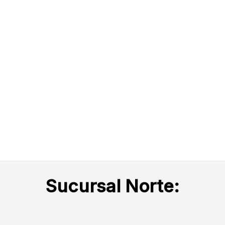
página
de
producto
Sucursal Norte: