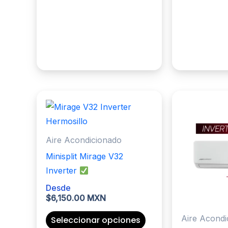
tiene
múltiples
variantes.
Las
opciones
se
pueden
elegir
en
la
Aire Acondicionado
página
Minisplit Mirage V32
de
Inverter
producto
Desde
$
6,150.00 MXN
Este
Aire Acondi
Seleccionar opciones
producto