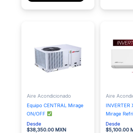
producto
tiene
múltiples
variantes.
Las
opciones
se
pueden
elegir
en
la
página
Aire Acondicionado
Aire Acondi
de
Equipo CENTRAL Mirage
INVERTER X5
producto
ON/OFF
Mirage Refr
Desde
Desde
$
38,350.00 MXN
$
5,100.00