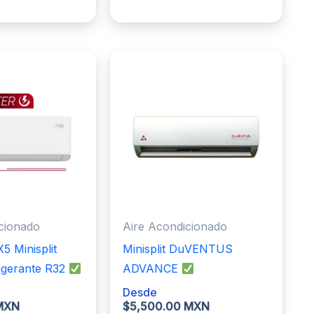
tiene
tiene
múltiples
múltiples
variantes.
variantes.
Las
Las
opciones
opciones
se
se
pueden
pueden
elegir
elegir
en
en
la
la
página
página
de
de
cionado
Aire Acondicionado
producto
producto
 Minisplit
Minisplit DuVENTUS
igerante R32
ADVANCE
Desde
 MXN
$
5,500.00 MXN