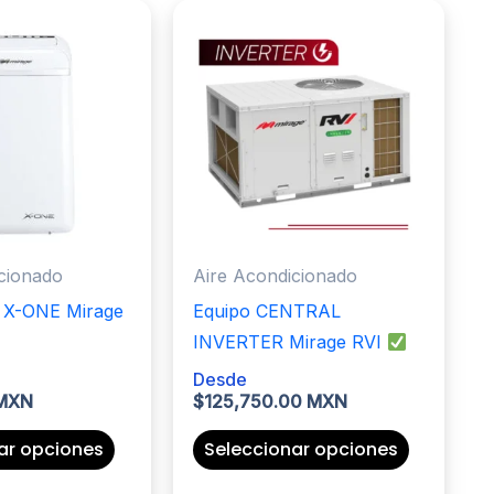
cionado
Aire Acondicionado
il X-ONE Mirage
Equipo CENTRAL
INVERTER Mirage RVI
Desde
 MXN
$
125,750.00 MXN
Este
Este
ar opciones
Seleccionar opciones
producto
producto