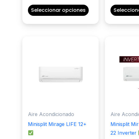
Este
Seleccionar opciones
Seleccion
producto
tiene
múltiples
variantes.
Las
opciones
se
pueden
elegir
en
la
página
Aire Acondicionado
Aire Acondi
de
Minisplit Mirage LIFE 12+
Minisplit M
producto
22 Inverter