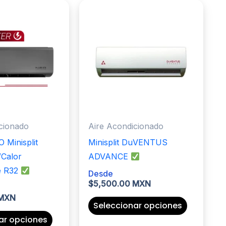
cionado
Aire Acondicionado
 Minisplit
Minisplit DuVENTUS
/Calor
ADVANCE
e R32
Desde
$
5,500.00 MXN
 MXN
Este
Seleccionar opciones
Este
producto
ar opciones