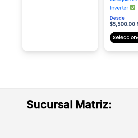
producto
tiene
Inverter
múltiples
Desde
variantes.
$
5,500.00
Las
Seleccion
opciones
se
pueden
elegir
en
la
página
de
Sucursal Matriz:
producto