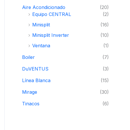
i
i
Aire Acondicionado
(20)
o
o
Equipo CENTRAL
(2)
m
m
Minisplit
(16)
í
á
Minisplit Inverter
(10)
n
x
Ventana
(1)
i
i
Boiler
(7)
m
m
DuVENTUS
(3)
o
o
Línea Blanca
(15)
Mirage
(30)
Tinacos
(6)