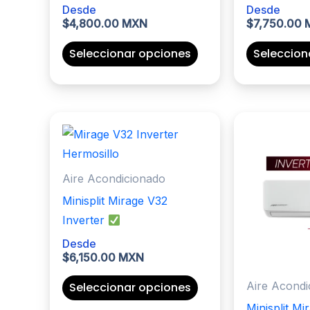
Desde
Desde
$
4,800.00 MXN
$
7,750.00
Este
Seleccionar opciones
Seleccion
producto
tiene
múltiples
variantes.
Las
opciones
Aire Acondicionado
se
pueden
Minisplit Mirage V32
elegir
Inverter
en
Desde
$
6,150.00 MXN
la
página
Este
Aire Acondi
Seleccionar opciones
de
producto
Minisplit Mi