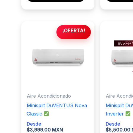
producto
tiene
múltiples
variantes.
¡OFERTA!
Las
opciones
se
pueden
elegir
en
la
página
Aire Acondicionado
Aire Acondi
de
Minisplit DuVENTUS Nova
Minisplit 
producto
Classic
Inverter
Desde
Desde
$
3,999.00 MXN
$
5,500.00