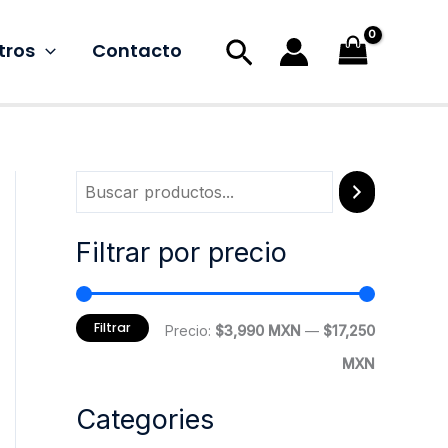
Buscar
tros
Contacto
Filtrar por precio
Filtrar
P
P
Precio:
$3,990 MXN
—
$17,250
r
r
MXN
e
e
Categories
c
c