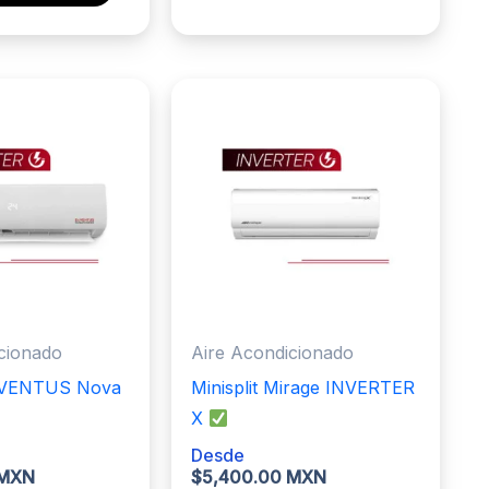
producto
tiene
tiene
múltiples
múltiples
variantes.
variantes.
Las
Las
opciones
opciones
se
se
pueden
pueden
elegir
elegir
en
en
la
la
página
página
de
cionado
Aire Acondicionado
de
producto
DuVENTUS Nova
Minisplit Mirage INVERTER
producto
X
Desde
 MXN
$
5,400.00 MXN