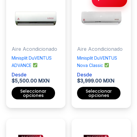
variantes.
variantes.
Las
Las
opciones
opciones
se
se
pueden
pueden
elegir
elegir
Aire Acondicionado
Aire Acondicionado
en
en
la
la
Minisplit DuVENTUS
Minisplit DuVENTUS
página
página
ADVANCE
Nova Classic
de
de
Desde
Desde
producto
producto
$
5,500.00 MXN
$
3,999.00 MXN
Seleccionar
Seleccionar
opciones
opciones
Este
Este
producto
producto
tiene
tiene
múltiples
múltiples
variantes.
variantes.