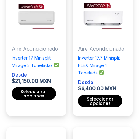
Aire Acondicionado
Aire Acondicionado
Inverter 17 Minisplit
Inverter 17.7 Minisplit
Mirage 3 Toneladas
FLEX Mirage 1
Tonelada
Desde
$
21,150.00 MXN
Desde
$
6,400.00 MXN
Seleccionar
opciones
Seleccionar
opciones
Este
producto
Este
tiene
producto
múltiples
tiene
variantes.
múltiples