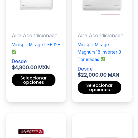
opciones
opciones
se
se
pueden
pueden
elegir
elegir
Aire Acondicionado
Aire Acondicionado
en
en
la
la
Minisplit Mirage LIFE 12+
Minisplit Mirage
página
página
Magnum 18 Inverter 3
de
de
Toneladas
Desde
producto
producto
$
4,800.00 MXN
Desde
$
22,000.00 MXN
Seleccionar
opciones
Seleccionar
opciones
Este
producto
Este
tiene
producto
múltiples
tiene
variantes.
múltiples
Las
variantes.
opciones
Las