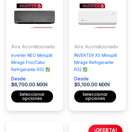
Las
variantes.
opciones
Las
se
opciones
pueden
se
elegir
pueden
en
elegir
Aire Acondicionado
Aire Acondicionado
la
en
página
la
Inverter NEO Minisplit
INVERTER X5 Minisplit
de
página
Mirage Frío/Calor
Mirage Refrigerante
producto
de
Refrigerante R32
R32
producto
Desde
Desde
$
6,700.00 MXN
$
5,100.00 MXN
Seleccionar
Seleccionar
opciones
opciones
Este
Este
producto
producto
tiene
tiene
múltiples
múltiples
¡OFERTA!