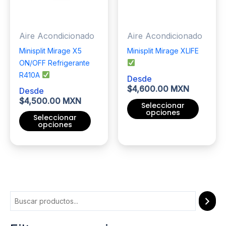
pueden
pueden
elegir
elegir
Aire Acondicionado
Aire Acondicionado
en
en
la
la
Minisplit Mirage X5
Minisplit Mirage XLIFE
página
página
ON/OFF Refrigerante
de
de
R410A
Desde
producto
producto
$
4,600.00 MXN
Desde
$
4,500.00 MXN
Seleccionar
opciones
Seleccionar
opciones
Este
Este
producto
producto
tiene
tiene
múltiples
múltiples
variantes.
variantes.
Las
Las
opciones
opciones
se