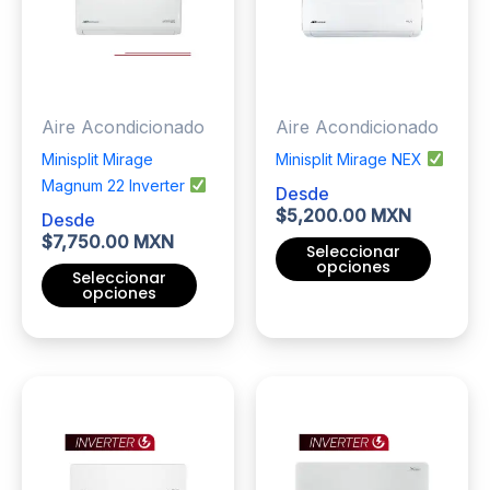
se
opciones
pueden
se
elegir
pueden
en
elegir
Aire Acondicionado
Aire Acondicionado
la
en
página
la
Minisplit Mirage
Minisplit Mirage NEX
de
página
Magnum 22 Inverter
Desde
producto
de
$
5,200.00 MXN
Desde
producto
$
7,750.00 MXN
Seleccionar
opciones
Seleccionar
opciones
Este
Este
producto
producto
tiene
tiene
múltiples
múltiples
variantes.
variantes.
Las
Las
opciones
opciones
se