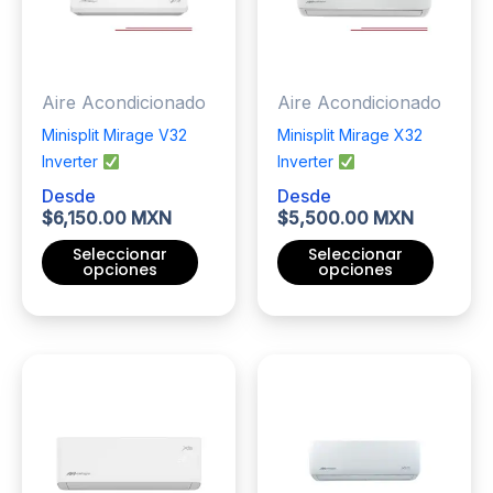
se
pueden
pueden
elegir
elegir
en
Aire Acondicionado
Aire Acondicionado
en
la
la
página
Minisplit Mirage V32
Minisplit Mirage X32
página
de
Inverter
Inverter
de
producto
Desde
Desde
producto
$
6,150.00 MXN
$
5,500.00 MXN
Seleccionar
Seleccionar
opciones
opciones
Este
Este
producto
producto
tiene
tiene
múltiples
múltiples
variantes.
variantes.
Las
Las
opciones
opciones
se
se