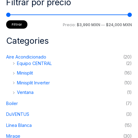
Filtrar por precio
se
pueden
pueden
elegir
elegir
en
en
la
Filtrar
P
P
Precio:
$3,990 MXN
—
$24,000 MXN
la
página
r
r
página
de
Categories
e
e
de
producto
producto
c
c
Aire Acondicionado
(20)
i
i
Equipo CENTRAL
(2)
o
o
Minisplit
(16)
m
m
Minisplit Inverter
(10)
í
á
Ventana
(1)
n
x
Boiler
(7)
i
i
m
m
DuVENTUS
(3)
o
o
Línea Blanca
(15)
Mirage
(30)