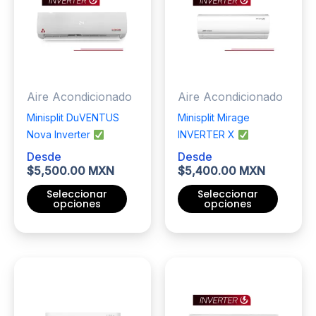
Las
Las
opciones
opciones
se
se
pueden
pueden
elegir
elegir
Aire Acondicionado
Aire Acondicionado
en
en
la
la
Minisplit DuVENTUS
Minisplit Mirage
página
página
Nova Inverter
INVERTER X
de
de
Desde
Desde
producto
producto
$
5,500.00 MXN
$
5,400.00 MXN
Seleccionar
Seleccionar
opciones
opciones
Este
Este
producto
producto
tiene
tiene
múltiples
múltiples
variantes.
variantes.
Las
Las