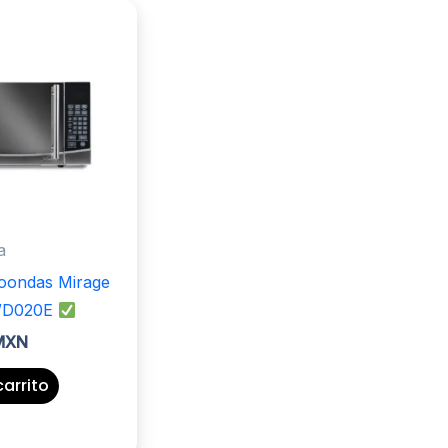
a
oondas Mirage
WD020E
 MXN
carrito