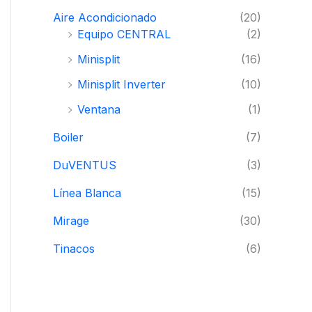
i
i
Aire Acondicionado
(20)
o
o
Equipo CENTRAL
(2)
m
m
Minisplit
(16)
í
á
Minisplit Inverter
(10)
n
x
Ventana
(1)
i
i
Boiler
(7)
m
m
DuVENTUS
(3)
o
o
Línea Blanca
(15)
Mirage
(30)
Tinacos
(6)