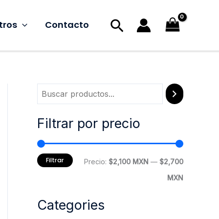
Buscar
tros
Contacto
Filtrar por precio
Filtrar
P
P
Precio:
$2,100 MXN
—
$2,700
r
r
MXN
e
e
Categories
c
c