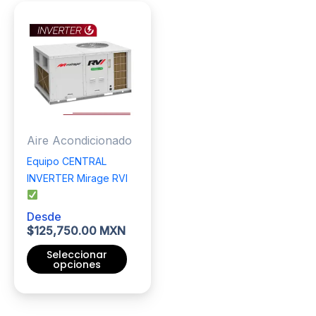
Aire Acondicionado
Equipo CENTRAL
INVERTER Mirage RVI
Desde
$
125,750.00 MXN
Seleccionar
opciones
Este
producto