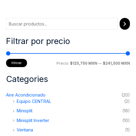
tiene
múltiples
variantes.
Las
opciones
Filtrar por precio
se
pueden
elegir
en
Filtrar
P
P
Precio:
$125,750 MXN
—
$241,500 MXN
la
r
r
página
Categories
e
e
de
producto
c
c
Aire Acondicionado
(20)
i
i
Equipo CENTRAL
(2)
o
o
Minisplit
(16)
m
m
Minisplit Inverter
(10)
í
á
Ventana
(1)
n
x