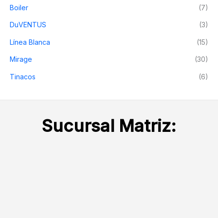
Boiler
(7)
i
i
m
m
DuVENTUS
(3)
o
o
Línea Blanca
(15)
Mirage
(30)
Tinacos
(6)
Sucursal Matriz: